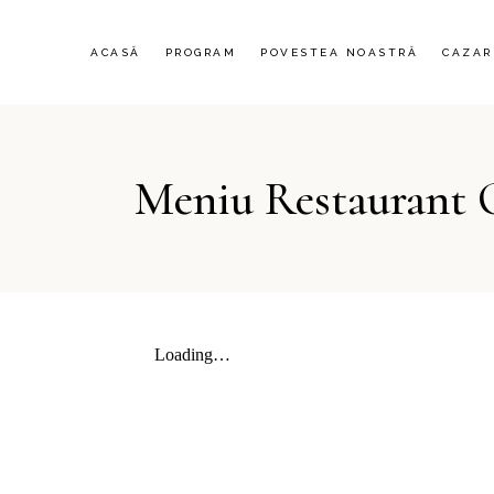
HOTEL
ACASĂ
PROGRAM
POVESTEA NOASTRĂ
CAZAR
CĂSUȚ
VILA 
HANUL
HOTEL
Meniu Restaurant 
CĂSUȚ
VILA 
HANUL