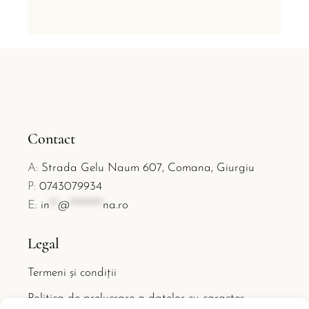
Contact
A:
Strada Gelu Naum 607, Comana, Giurgiu
P:
0743079934
E:
in
**
@
********
na.ro
Legal
Termeni și condiții
Politica de prelucrare a datelor cu caracter